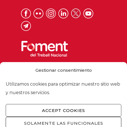
Via Laietana 32, 08003 Barcelona
Gestionar consentimiento
Tel. 93 484 12 00
foment@foment.com
Utilizamos cookies para optimizar nuestro sitio web
y nuestros servicios.
ACCEPT COOKIES
© 2026 - Foment del Treball Nacional
Nosotros
/
Asociados
/
Comisiones
/
SOLAMENTE LAS FUNCIONALES