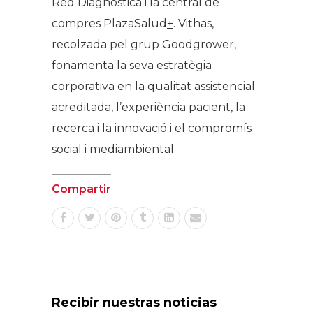
Red Diagnòstica i la central de
compres PlazaSalud
+
. Vithas,
recolzada pel grup Goodgrower,
fonamenta la seva estratègia
corporativa en la qualitat assistencial
acreditada, l’experiència pacient, la
recerca i la innovació i el compromís
social i mediambiental.
Compartir
Recibir nuestras noticias