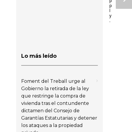
p
p
l
y
.
Lo más leído
Foment del Treball urge al
Gobierno la retirada de la ley
que restringe la compra de
vivienda tras el contundente
dictamen del Consejo de
Garantías Estatutarias y detener
los ataques a la propiedad