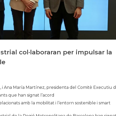
Historia
Galería de Presidentes
Biblioteca Archivo
Sede Social
trial col·laboraran per impulsar la
le
 i Ana María Martínez, presidenta del Comitè Executiu d
ants que han signat l’acord
cionats amb la mobilitat i l’entorn sostenible i smart
strial de la Regió Metropolitana de Barcelona han signa