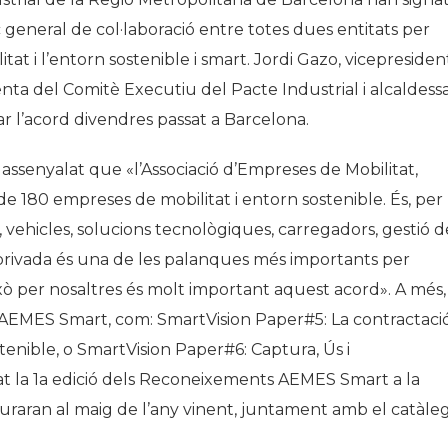
 general de col·laboració entre totes dues entitats per
at i l’entorn sostenible i smart. Jordi Gazo, vicepresiden
ta del Comitè Executiu del Pacte Industrial i alcaldess
ar l’acord divendres passat a Barcelona.
assenyalat que «l’Associació d’Empreses de Mobilitat,
e 180 empreses de mobilitat i entorn sostenible. És, per
, vehicles, solucions tecnològiques, carregadors, gestió d
oprivada és una de les palanques més importants per
això per nosaltres és molt important aquest acord». A més,
r AEMES Smart, com: SmartVision Paper#5: La contractaci
nible, o SmartVision Paper#6: Captura, Ús i
 la 1a edició dels Reconeixements AEMES Smart a la
uraran al maig de l’any vinent, juntament amb el catàle