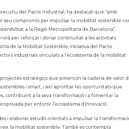
xecutiu del Pacte Industrial, ha destacat que “amb
el seu compromís per impulsar la mobilitat sostenible c
stenibilitat a la Regió Metropolitana de Barcelona”.
virà per reforçar i donar continuïtat a les activitats
a de la Mobilitat Sostenible, iniciativa del Pacte
sectors industrials vinculats a l’ecosistema de la mobilitat
 projectes estratègics que potenciïn la cadena de valor 
stenibles i smart, i així aprofitar les oportunitats que
 contribuint a la seva transformació i a fomentar la
icoprivada per enfortir l’ecosistema d’innovació.
es i elaborar estudis orientats a impulsar la transformaci
ereix la mobilitat sostenible. També es contempla