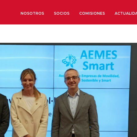
NOSOTROS
SOCIOS
COMISIONES
ACTUALID
Sobre nosotros
Órganos de Gobierno
Órganos Consultivos
Estructura Ejecutiva
Institut d’Estudis Estratègi
Organizaciones sectoriales
Sociedad Barcelonesa de E
Económicos y Sociales
Organizaciones territoriale
Conoce más