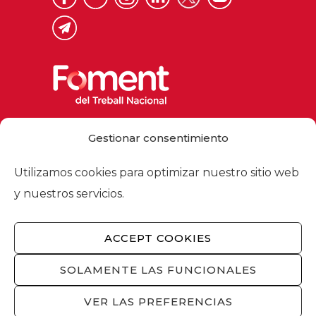
Via Laietana 32, 08003 Barcelona
Gestionar consentimiento
Tel. 93 484 12 00
foment@foment.com
Utilizamos cookies para optimizar nuestro sitio web
y nuestros servicios.
ACCEPT COOKIES
© 2026 - Foment del Treball Nacional
Nosotros
/
Asociados
/
Comisiones
/
SOLAMENTE LAS FUNCIONALES
Actualidad
/
Servicios
/
Aviso legal
/
Política
de privacidad
/
Política de cookies
/
VER LAS PREFERENCIAS