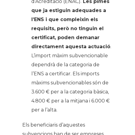
d’Acreditació (ENAC).
Les pimes
que ja estiguin adequades a
l’ENS i que compleixin els
requisits, però no tinguin el
certificat, poden demanar
directament aquesta actuació
.
L’import màxim subvencionable
dependrà de la categoria de
l’ENS a certificar. Els imports
màxims subvencionables són de
3.600 € per a la categoria bàsica,
4.800 € per a la mitjana i 6.000 €
per a l’alta.
Els beneficiaris d’aquestes
subvencions han de ser empreses,