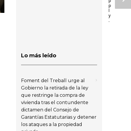
p
p
l
y
.
Lo más leído
Foment del Treball urge al
Gobierno la retirada de la ley
que restringe la compra de
vivienda tras el contundente
dictamen del Consejo de
Garantías Estatutarias y detener
los ataques a la propiedad