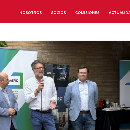
NOSOTROS
SOCIOS
COMISIONES
ACTUALID
Sobre nosotros
Órganos de Gobierno
Órganos Consultivos
Estructura Ejecutiva
Institut d’Estudis Estratègi
Organizaciones sectoriales
Sociedad Barcelonesa de E
Económicos y Sociales
Organizaciones territoriale
Conoce más