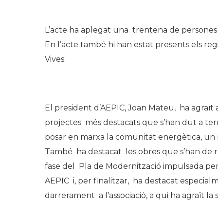
.
L’acte ha aplegat una trentena de persones 
En l’acte també hi han estat presents els re
Vives.
.
El president d’AEPIC, Joan Mateu, ha agraït al
projectes més destacats que s’han dut a ter
posar en marxa la comunitat energètica, un 
També ha destacat les obres que s’han de re
fase del Pla de Modernització impulsada per 
AEPIC i, per finalitzar, ha destacat especia
darrerament a l’associació, a qui ha agraït la s