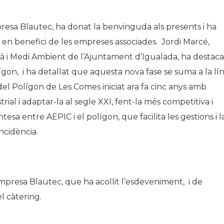
presa Blautec, ha donat la benvinguda als presents i ha
C en benefici de les empreses associades. Jordi Marcé,
 i Medi Ambient de l’Ajuntament d’Igualada, ha destaca
ígon, i ha detallat que aquesta nova fase se suma a la lín
el Polígon de Les Comes iniciat ara fa cinc anys amb
ial i adaptar-la al segle XXI, fent-la més competitiva i
a entre AEPIC i el polígon, que facilita les gestions i l
ncidència.
empresa Blautec, que ha acollit l’esdeveniment, i de
l càtering.