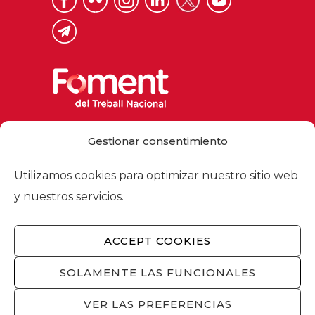
Via Laietana 32, 08003 Barcelona
Gestionar consentimiento
Tel. 93 484 12 00
foment@foment.com
Utilizamos cookies para optimizar nuestro sitio web
y nuestros servicios.
ACCEPT COOKIES
© 2026 - Foment del Treball Nacional
Nosotros
/
Asociados
/
Comisiones
/
SOLAMENTE LAS FUNCIONALES
Actualidad
/
Servicios
/
Aviso legal
/
Política
de privacidad
/
Política de cookies
/
VER LAS PREFERENCIAS