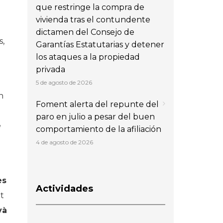
que restringe la compra de
vivienda tras el contundente
dictamen del Consejo de
s,
Garantías Estatutarias y detener
los ataques a la propiedad
privada
5 de agosto de 2026
n
Foment alerta del repunte del
paro en julio a pesar del buen
e
comportamiento de la afiliación
4 de agosto de 2026
es
Actividades
nt
và