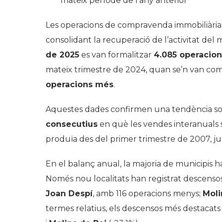
mateix període de l’any anterior
Les operacions de compravenda immobiliàr
consolidant la recuperació de l’activitat del m
de 2025
es van formalitzar
4.085 operacion
mateix trimestre de 2024, quan se’n van com
operacions més
.
Aquestes dades confirmen una tendència sos
consecutius
en què les vendes interanuals
produïa des del primer trimestre de 2007, jus
En el balanç anual, la majoria de municipis 
Només nou localitats han registrat descenso
Joan Despí
, amb 116 operacions menys;
Moli
termes relatius, els descensos més destacat