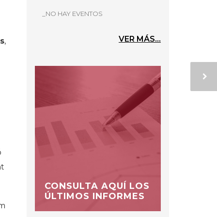
_NO HAY EVENTOS
VER MÁS...
s
,
ó
nt
CONSULTA AQUÍ LOS
ÚLTIMOS INFORMES
om