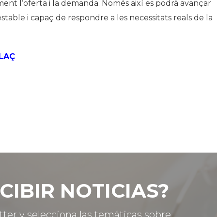
ament l’oferta i la demanda. Només així es podrà avançar
stable i capaç de respondre a les necessitats reals de la
LAÇ
CIBIR NOTICIAS?
tter y selecciona las temáticas sobre