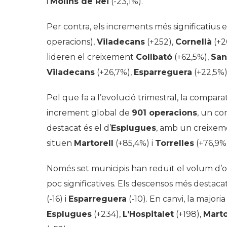
i
Molins de Rei
(-23,1%).
Per contra, els increments més significatius 
operacions),
Viladecans
(+252),
Cornellà
(+2
lideren el creixement
Collbató
(+62,5%),
San
Viladecans
(+26,7%),
Esparreguera
(+22,5%)
Pel que fa a l’evolució trimestral, la compara
increment global de
901 operacions
, un co
destacat és el d’
Esplugues
, amb un creixem
situen
Martorell
(+85,4%) i
Torrelles
(+76,9%)
Només set municipis han reduït el volum d’ope
poc significatives. Els descensos més destacat
(-16) i
Esparreguera
(-10). En canvi, la major
Esplugues
(+234),
L’Hospitalet
(+198),
Marto