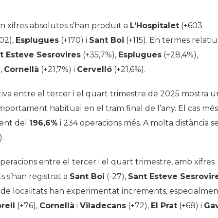
en xifres absolutes s’han produït a
L’Hospitalet
(+603
02),
Esplugues
(+170) i
Sant Boi
(+115). En termes relatiu
t Esteve Sesrovires
(+35,7%),
Esplugues
(+28,4%),
,
Cornellà
(+21,7%) i
Cervelló
(+21,6%).
tiva entre el tercer i el quart trimestre de 2025 mostra u
mportament habitual en el tram final de l’any. El cas més
ent del
196,6%
i 234 operacions més. A molta distància s
.
racions entre el tercer i el quart trimestre, amb xifres
s s’han registrat a
Sant Boi
(-27),
Sant Esteve Sesrovir
ia de localitats han experimentat increments, especialme
rell
(+76),
Cornellà
i
Viladecans
(+72),
El Prat
(+68) i
Ga