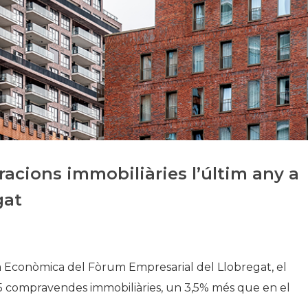
Historia
Galería de Presidentes
Biblioteca Archivo
Sede Social
cions immobiliàries l’últim any a
gat
 Econòmica del Fòrum Empresarial del Llobregat, el
5 compravendes immobiliàries, un 3,5% més que en el