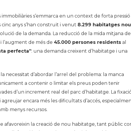
immobiliàries s’emmarca en un context de forta pressió
s cinc anys s’han construït i venut
8.299 habitatges nou
evolució de la demanda. La reducció de la mida mitjana de
da i l’augment de més de
45.000 persones residents
al
ta perfecta”
: una demanda creixent d’habitatge i una
la necessitat d’abordar l’arrel del problema: la manca
únicament a contenir o limitar els preus poden tenir
des d’un increment real del parc d’habitatge. La fixaci
i agreujar encara més les dificultats d’accés, especialme
s amb menys recursos.
e afavoreixin la creació de nou habitatge, tant públic c