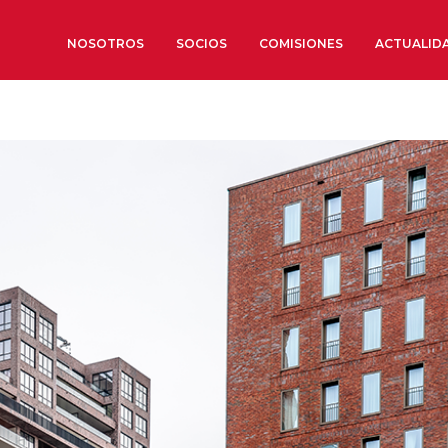
NOSOTROS
SOCIOS
COMISIONES
ACTUALID
Sobre nosotros
Órganos de Gobierno
Órganos Consultivos
Estructura Ejecutiva
Institut d’Estudis Estratègi
Organizaciones sectoriales
Sociedad Barcelonesa de E
Económicos y Sociales
Organizaciones territoriale
Conoce más