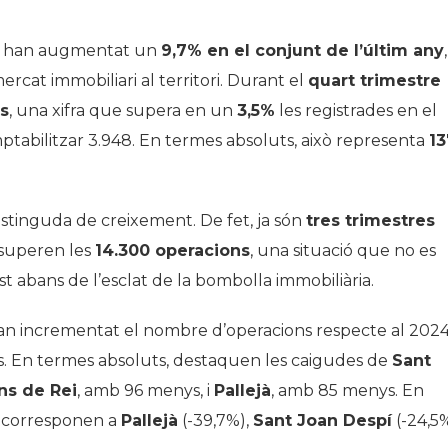
ia han augmentat un
9,7% en el conjunt de l’últim any
,
ercat immobiliari al territori. Durant el
quart trimestre
s
, una xifra que supera en un
3,5%
les registrades en el
ptabilitzar 3.948. En termes absoluts, això representa
13
tinguda de creixement. De fet, ja són
tres trimestres
 superen les
14.300 operacions
, una situació que no es
t abans de l’esclat de la bombolla immobiliària.
han incrementat el nombre d’operacions respecte al 2024
s. En termes absoluts, destaquen les caigudes de
Sant
ns de Rei
, amb 96 menys, i
Pallejà
, amb 85 menys. En
s corresponen a
Pallejà
(-39,7%),
Sant Joan Despí
(-24,5