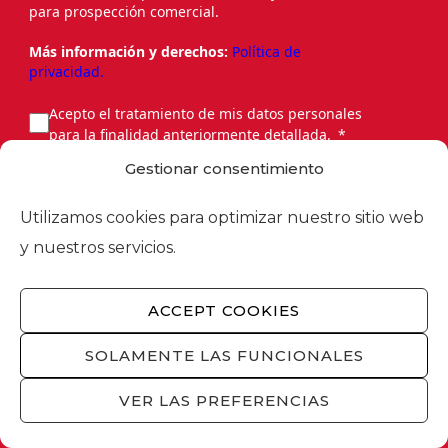
para prospección comercial.
Más información y derechos:
Política de
privacidad.
Acepto el tratamiento de mis datos personales
para la finalidad anteriormente detallada.
Gestionar consentimiento
Utilizamos cookies para optimizar nuestro sitio web
y nuestros servicios.
ENVIAR
ACCEPT COOKIES
SOLAMENTE LAS FUNCIONALES
This site is protected by reCAPTCHA and the
Google
Privacy Policy
and
Terms of Service
apply.
VER LAS PREFERENCIAS