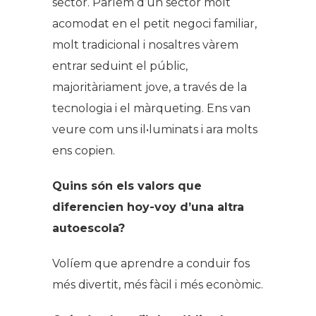
sector. Parlem d’un sector molt
acomodat en el petit negoci familiar,
molt tradicional i nosaltres vàrem
entrar seduint el públic,
majoritàriament jove, a través de la
tecnologia i el màrqueting. Ens van
veure com uns il•luminats i ara molts
ens copien.
Quins són els valors que
diferencien hoy-voy d’una altra
autoescola?
Volíem que aprendre a conduir fos
més divertit, més fàcil i més econòmic.