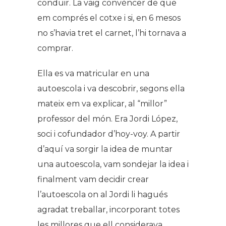
conduir. La vaig convèncer de que
em comprés el cotxe i si, en 6 mesos
no s’havia tret el carnet, l’hi tornava a
comprar.
Ella es va matricular en una
autoescola i va descobrir, segons ella
mateix em va explicar, al “millor”
professor del món. Era Jordi López,
soci i cofundador d’hoy-voy. A partir
d’aquí va sorgir la idea de muntar
una autoescola, vam sondejar la idea i
finalment vam decidir crear
l’autoescola on al Jordi li hagués
agradat treballar, incorporant totes
les millores que ell considerava