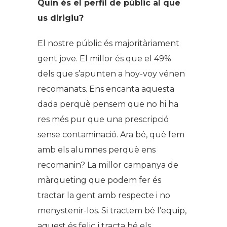
Quin és el perfil de públic al que
us dirigiu?
El nostre públic és majoritàriament
gent jove. El millor és que el 49%
dels que s’apunten a hoy-voy vénen
recomanats. Ens encanta aquesta
dada perquè pensem que no hi ha
res més pur que una prescripció
sense contaminació. Ara bé, què fem
amb els alumnes perquè ens
recomanin? La millor campanya de
màrqueting que podem fer és
tractar la gent amb respecte i no
menystenir-los. Si tractem bé l’equip,
aquest és feliç i tracta bé els