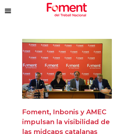
Foment, Inbonis y AMEC
impulsan la visibilidad de
las midcaps catalanas