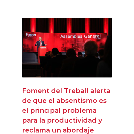
Foment del Treball alerta
de que el absentismo es
el principal problema
para la productividad y
reclama un abordaje