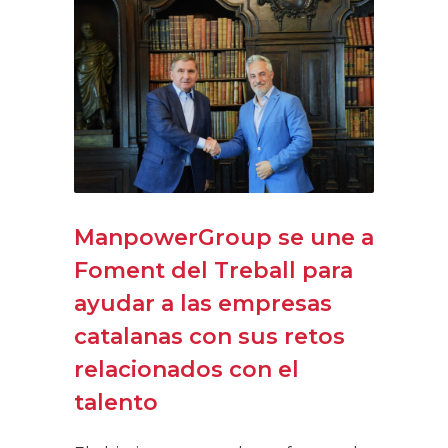
ManpowerGroup se une a
Foment del Treball para
ayudar a las empresas
catalanas con sus retos
relacionados con el
talento