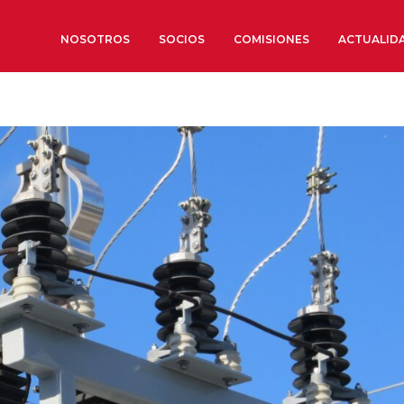
NOSOTROS
SOCIOS
COMISIONES
ACTUALID
Sobre nosotros
Órganos de Gobierno
Órganos Consultivos
Estructura Ejecutiva
Institut d’Estudis Estratègi
Organizaciones sectoriales
Sociedad Barcelonesa de E
Económicos y Sociales
Organizaciones territoriale
Conoce más