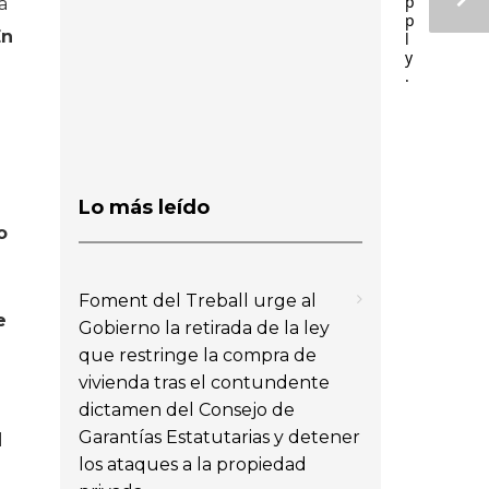
p
a
p
En
l
y
.
Lo más leído
o
Foment del Treball urge al
e
Gobierno la retirada de la ley
que restringe la compra de
vivienda tras el contundente
dictamen del Consejo de
Garantías Estatutarias y detener
l
los ataques a la propiedad