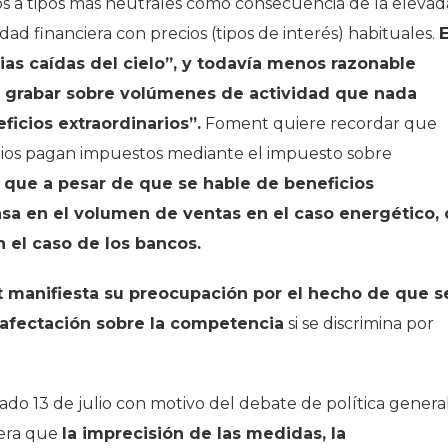
los a tipos más neutrales como consecuencia de la elevad
idad financiera con precios (tipos de interés) habituales.
as caídas del cielo”, y todavía menos razonable
s, grabar sobre volúmenes de actividad que nada
icios extraordinarios”.
Foment quiere recordar que
narios pagan impuestos mediante el impuesto sobre
que a pesar de que se hable de beneficios
asa en el volumen de ventas en el caso energético, 
n el caso de los bancos.
nt manifiesta su preocupación por el hecho de que s
afectación sobre la competencia
si se discrimina por
do 13 de julio con motivo del debate de política genera
dera que
la imprecisión de las medidas, la