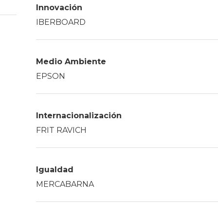
Innovación
Historia
IBERBOARD
Galería de Presidentes
Biblioteca Archivo
Sede Social
Medio Ambiente
EPSON
Internacionalización
FRIT RAVICH
Igualdad
MERCABARNA