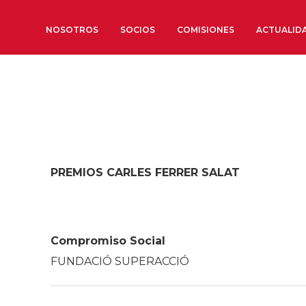
NOSOTROS
SOCIOS
COMISIONES
ACTUALID
Sobre nosotros
Órganos de Gobierno
Órganos Consultivos
Estructura Ejecutiva
PREMIOS CARLES FERRER SALAT
Institut d’Estudis Estratègi
Organizaciones sectoriales
Sociedad Barcelonesa de E
Económicos y Sociales
Compromiso Social
Organizaciones territoriale
FUNDACIÓ SUPERACCIÓ
Conoce más