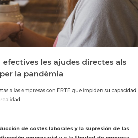
Historia
Galería de Presidentes
Biblioteca Archivo
Sede Social
efectives les ajudes directes als
 per la pandèmia
uestas a las empresas con ERTE que impiden su capacidad
realidad
cción de costes laborales y la supresión de las
dirección empresarial y a la libertad de empresa.