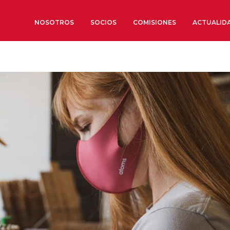
NOSOTROS
SOCIOS
COMISIONES
ACTUALID
Sobre nosotros
Órganos de Gobierno
Órganos Consultivos
Estructura Ejecutiva
Institut d’Estudis Estratègi
Organizaciones sectoriales
Sociedad Barcelonesa de E
Económicos y Sociales
Organizaciones territoriale
Conoce más