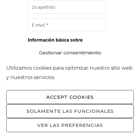
Información básica sobre
protección de datos:
Gestionar consentimiento
Responsable:
FOMENT DEL
TREBALL NACIONAL.
Utilizamos cookies para optimizar nuestro sitio web
y nuestros servicios.
Finalidad:
Suscripción a Newsletter
y en su caso, para prospección
comercial.
ACCEPT COOKIES
Más información y
derechos:
Política de privacidad.
SOLAMENTE LAS FUNCIONALES
Acepto el tratamiento de mis
VER LAS PREFERENCIAS
datos personales para la finalidad
anteriormente detallada.