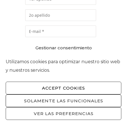
Información básica sobre
Gestionar consentimiento
protección de datos:
Utilizamos cookies para optimizar nuestro sitio web
Responsable:
FOMENT DEL
TREBALL NACIONAL.
y nuestros servicios.
Finalidad:
Suscripción a Newsletter
y en su caso, para prospección
ACCEPT COOKIES
comercial.
SOLAMENTE LAS FUNCIONALES
Más información y
derechos:
Política de privacidad.
VER LAS PREFERENCIAS
Acepto el tratamiento de mis
datos personales para la finalidad