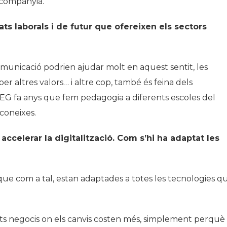
 companyia.
ats laborals i de futur que ofereixen els sectors
municació podrien ajudar molt en aquest sentit, les
 per altres valors… i altre cop, també és feina dels
OEG fa anys que fem pedagogia a diferents escoles del
 coneixes.
ccelerar la digitalització. Com s’hi ha adaptat les
ue com a tal, estan adaptades a totes les tecnologies q
etits negocis on els canvis costen més, simplement perquè