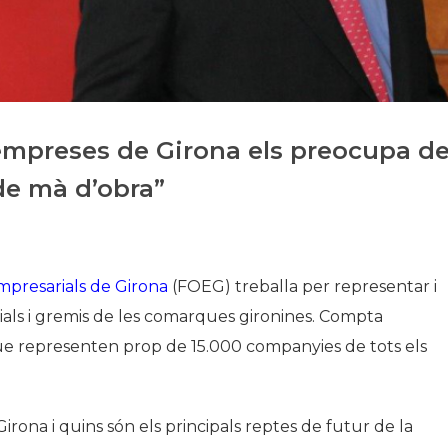
Historia
Galería de Presidentes
Biblioteca Archivo
Sede Social
 empreses de Girona els preocupa d
de mà d’obra”
mpresarials de Girona
(FOEG) treballa per representar i
ials i gremis de les comarques gironines. Compta
e representen prop de 15.000 companyies de tots els
rona i quins són els principals reptes de futur de la