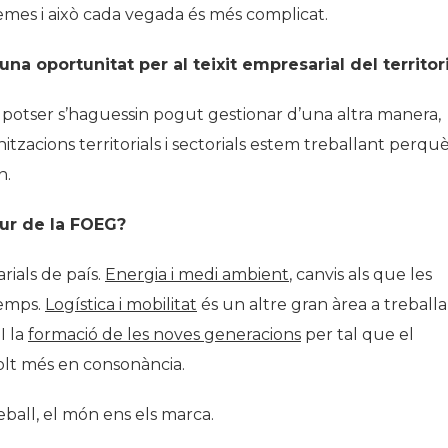
temes i això cada vegada és més complicat.
na oportunitat per al teixit empresarial del territor
potser s’haguessin pogut gestionar d’una altra manera,
nitzacions territorials i sectorials estem treballant perqu
n.
tur de la FOEG?
rials de país.
Energia i medi ambient
, canvis als que les
temps.
Logística i mobilitat
és un altre gran àrea a treballar
I la
formació de les noves generacions
per tal que el
molt més en consonància.
eball, el món ens els marca.