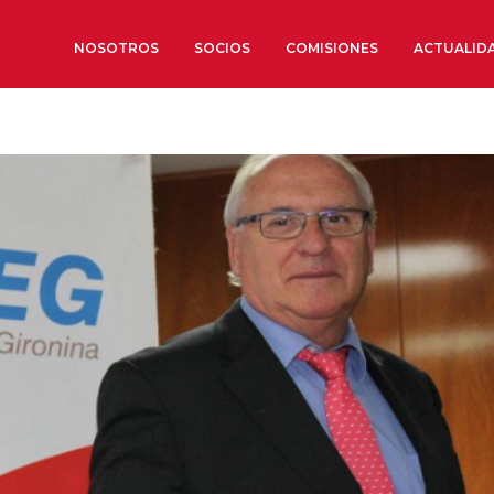
NOSOTROS
SOCIOS
COMISIONES
ACTUALID
Sobre nosotros
Órganos de Gobierno
Órganos Consultivos
Estructura Ejecutiva
Institut d’Estudis Estratègi
Organizaciones sectoriales
Sociedad Barcelonesa de E
Económicos y Sociales
Organizaciones territoriale
Conoce más