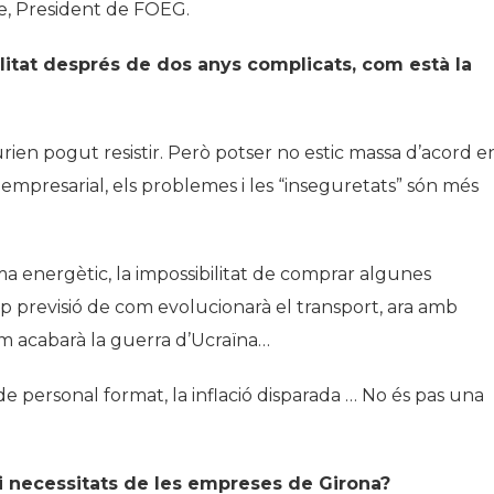
e, President de FOEG.
tat després de dos anys complicats, com està la
rien pogut resistir. Però potser no estic massa d’acord e
empresarial, els problemes i les “inseguretats” són més
tema energètic, la impossibilitat de comprar algunes
p previsió de com evolucionarà el transport, ara amb
om acabarà la guerra d’Ucraïna…
e personal format, la inflació disparada … No és pas una
i necessitats de les empreses de Girona?