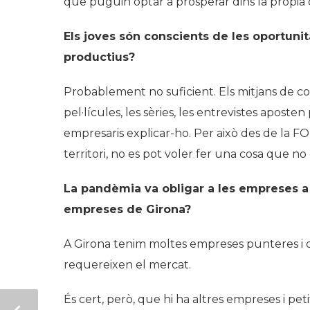
que puguin optar a prosperar dins la pròpia
Els joves són conscients de les oportunit
productius?
Probablement no suficient. Els mitjans de co
pel·lícules, les sèries, les entrevistes aposten
empresaris explicar-ho. Per això des de la F
territori, no es pot voler fer una cosa que no
La pandèmia va obligar a les empreses a a
empreses de Girona?
A Girona tenim moltes empreses punteres i q
requereixen el mercat.
És cert, però, que hi ha altres empreses i p