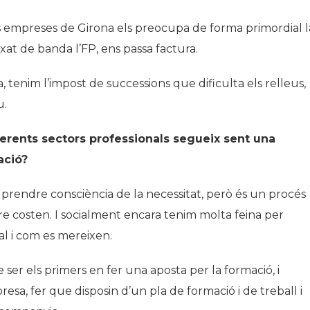
s empreses de Girona els preocupa de forma primordial l
at de banda l’FP, ens passa factura.
 tenim l’impost de successions que dificulta els relleus,
u.
ferents sectors professionals segueix sent una
ació?
rendre consciència de la necessitat, però és un procés
re costen. I socialment encara tenim molta feina per
 tal i com es mereixen.
er els primers en fer una aposta per la formació, i
sa, fer que disposin d’un pla de formació i de treball i