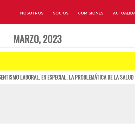
NOSOTROS
SOCIOS
COMISIONES
ACTUALID
MARZO, 2023
Sobre nosotros
Órganos de Gobierno
Órganos Consultivos
Estructura Ejecutiva
SENTISMO LABORAL. EN ESPECIAL, LA PROBLEMÁTICA DE LA SALUD
Institut d’Estudis Estratègi
Organizaciones sectoriales
Sociedad Barcelonesa de E
Económicos y Sociales
Organizaciones territoriale
Conoce más