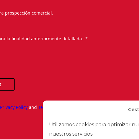
ra prospección comercial.
.
ra la finalidad anteriormente detallada.
R
e
Privacy Policy
and
Terms of Service
apply.
Gest
Utilizamos cookies para optimizar nu
nuestros servicios.