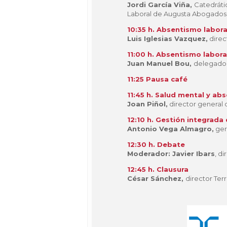
Jordi García Viña,
Catedráti
Laboral de Augusta Abogados
10:35 h. Absentismo laboral
Luis Iglesias Vazquez,
direc
11:00 h. Absentismo labor
Juan Manuel Bou,
delegado 
11:25 Pausa café
11:45 h. Salud mental y ab
Joan Piñol,
director general 
12:10 h.
Gestión integrada 
Antonio Vega Almagro,
ger
12:30 h.
Debate
Moderador:
Javier Ibars
, d
12:45 h. Clausura
César Sánchez,
director Ter