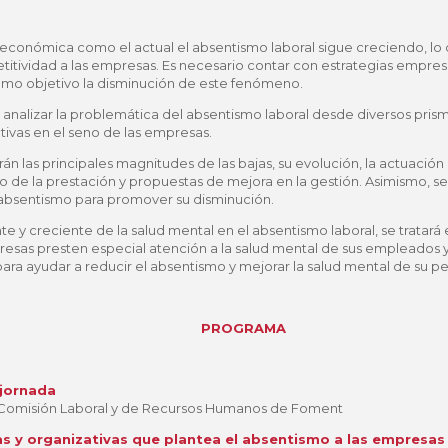
económica como el actual el absentismo laboral sigue creciendo, lo
tividad a las empresas. Es necesario contar con estrategias empres
omo objetivo la disminución de este fenómeno.
nalizar la problemática del absentismo laboral desde diversos prisma
ativas en el seno de las empresas.
n las principales magnitudes de las bajas, su evolución, la actuación d
 de la prestación y propuestas de mejora en la gestión. Asimismo, se 
 absentismo para promover su disminución.
te y creciente de la salud mental en el absentismo laboral, se tratar
resas presten especial atención a la salud mental de sus empleados
ara ayudar a reducir el absentismo y mejorar la salud mental de su pe
PROGRAMA
 jornada
 Comisión Laboral y de Recursos Humanos de Foment
icas y organizativas que plantea el absentismo a las empresas