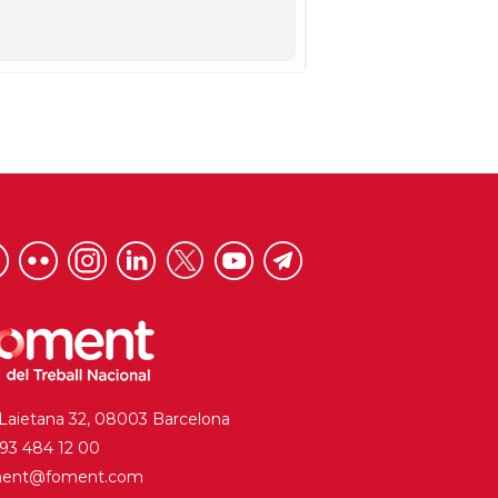
 Laietana 32, 08003 Barcelona
. 93 484 12 00
ment@foment.com