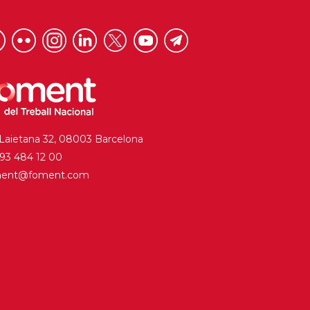
 Laietana 32, 08003 Barcelona
. 93 484 12 00
ment@foment.com