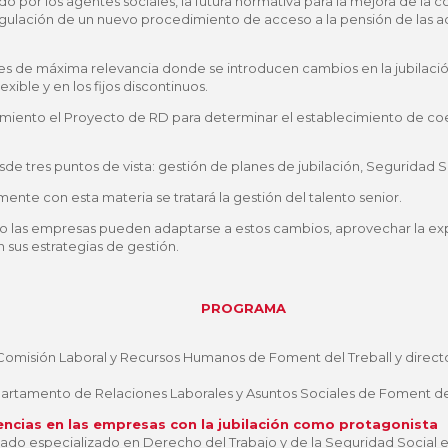
 por los agentes sociales, la futura normativa para la mejora de la c
 regulación de un nuevo procedimiento de acceso a la pensión de las 
s de máxima relevancia donde se introducen cambios en la jubilación 
lexible y en los fijos discontinuos.
amiento el Proyecto de RD para determinar el establecimiento de co
.
sde tres puntos de vista: gestión de planes de jubilación, Seguridad S
ente con esta materia se tratará la gestión del talento senior.
 las empresas pueden adaptarse a estos cambios, aprovechar la ex
en sus estrategias de gestión.
PROGRAMA
Comisión Laboral y Recursos Humanos de Foment del Treball y directo
artamento de Relaciones Laborales y Asuntos Sociales de Foment del
encias en las empresas con la jubilación como protagonista
ado especializado en Derecho del Trabajo y de la Seguridad Social