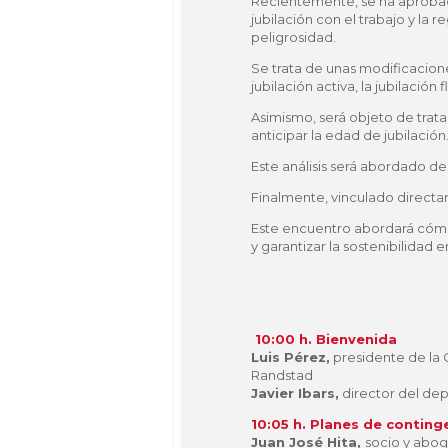
Recientemente, se ha aprobado
jubilación con el trabajo y la
peligrosidad.
Se trata de unas modificacione
jubilación activa, la jubilación f
Asimismo, será objeto de trat
anticipar la edad de jubilación
Este análisis será abordado de
Finalmente, vinculado directam
Este encuentro abordará cómo
y garantizar la sostenibilidad 
10:00 h. Bienvenida
Luis Pérez,
presidente de la 
Randstad
Javier Ibars,
director del dep
10:05 h. Planes de conting
Juan José Hita,
socio y abog