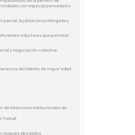
ompatibilidad de la pensión de
actividades con especial penosidad o
parcial, la jubilación postergada y
eficientes reductores que permitan
ocial y negociación colectiva.
periencia del talento de mayor edad
r de Relaciones Institucionales de
 Treball
 en Augusta Abogados