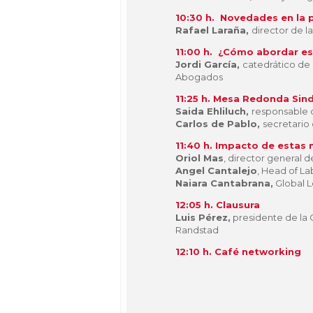
10:30 h. Novedades en la p
Rafael Laraña,
director de l
11:00 h. ¿Cómo abordar es
Jordi García,
catedrático de 
Abogados
11:25 h. Mesa Redonda Sin
Saida Ehliluch,
responsable 
Carlos de Pablo,
secretario 
11:40 h. Impacto de estas 
Oriol Mas
, director general 
Angel Cantalejo
, Head of L
Naiara Cantabrana,
Global 
12:05 h. Clausura
Luis Pérez,
presidente de la 
Randstad
12:10 h. Café networking