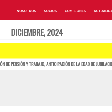
NOSOTROS
SOCIOS
COMISIONES
ACTUALID
DICIEMBRE, 2024
Sobre nosotros
Órganos de Gobierno
Órganos Consultivos
Estructura Ejecutiva
N DE PENSIÓN Y TRABAJO, ANTICIPACIÓN DE LA EDAD DE JUBILACI
Institut d’Estudis Estratègi
Organizaciones sectoriales
Sociedad Barcelonesa de E
Económicos y Sociales
Organizaciones territoriale
Conoce más