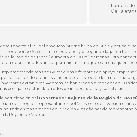
Foment del 
Via Laietana
 Moscú aporta el 5% del producto interno bruto de Rusia y ocupa el s
– alrededor de $ 55 mil millones al año, y el segundo lugar en términ
ión de la Región de Moscú aumenta en 100 mil personas. Esta concen
es – crea oportunidades únicas para iniciar un negocio en cualquier sec
án implementando más de 60 medidas diferentes de apoyo empresarial
or los costos de crear instalaciones de las redes de infraestructura, a
inversores extranjeros. Además, se han creado alrededor de 80 sitios 
as con gas, electricidad, redes de infraestructura y carreteras.
la participación del
Gobernador Adjunto de la Región de Moscú
ersión de la región, representantes del Ministerio de Inversión e Inno
s industriales más grandes de la región y las oficinas de representa
en la Región de Moscú.
es