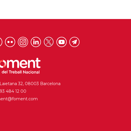
 Laietana 32, 08003 Barcelona
. 93 484 12 00
ment@foment.com