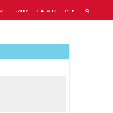
ES
AD
SERVICIOS
CONTACTO
Nuestros códigos
Cuentas Anuales
Código Ético y de Buen Gobierno
Estatutos
cs
Portal de la Transparencia
studios
s