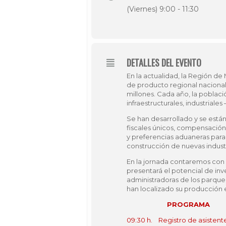
(Viernes) 9:00 - 11:30
DETALLES DEL EVENTO
En la actualidad, la Región de
de producto regional nacional 
millones. Cada año, la poblac
infraestructurales, industrial
Se han desarrollado y se est
fiscales únicos, compensación p
y preferencias aduaneras para 
construcción de nuevas industri
En la jornada contaremos con 
presentará el potencial de inv
administradoras de los parque
han localizado su producción 
PROGRAMA
09:30 h. Registro de asistent