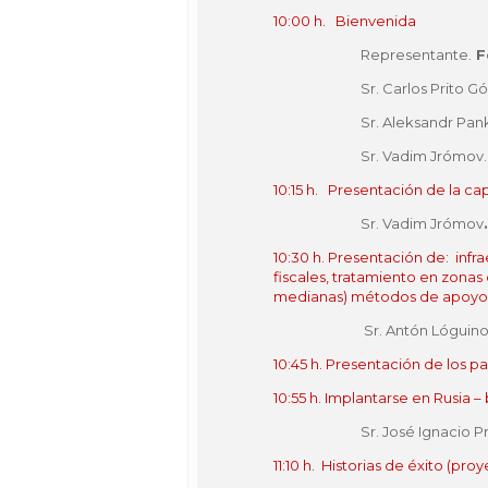
10:00 h. Bienvenida
Representante.
F
Sr. Carlos Prito 
Sr. Aleksandr Pan
Sr. Vadim Jrómov
10:15 h. Presentación de la c
Sr. Vadim Jrómov
10:30 h. Presentación de: infr
fiscales, tratamiento en zona
medianas) métodos de apoyo ad
Sr. Antón Lóguino
10:45 h. Presentación de los 
10:55 h. Implantarse en Rusia –
Sr. José Ignacio P
11:10 h. Historias de éxito (p