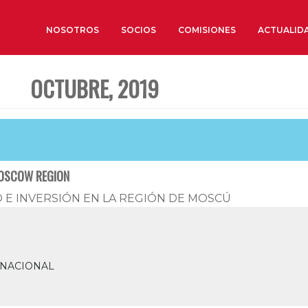
NOSOTROS
SOCIOS
COMISIONES
ACTUALID
OCTUBRE, 2019
Sobre nosotros
Órganos de Gobierno
Órganos Consultivos
Estructura Ejecutiva
MOSCOW REGION
Institut d’Estudis Estratègi
E INVERSIÓN EN LA REGIÓN DE MOSCÚ
Organizaciones sectoriales
Sociedad Barcelonesa de E
Económicos y Sociales
Organizaciones territoriale
RNACIONAL
Conoce más