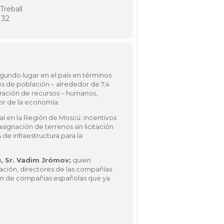
Treball
 32
egundo lugar en el país en términos
os de población – alrededor de 7,4
tración de recursos – humanos,
tor de la economía.
 en la Región de Moscú: incentivos
signación de terrenos sin licitación
de infraestructura para la
, Sr. Vadim Jrómov;
quien
vación, directores de las compañías
ción de compañías españolas que ya