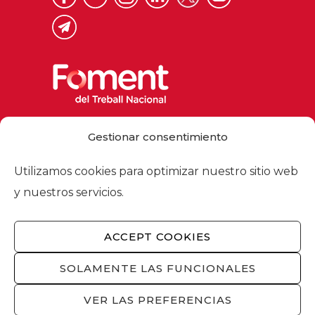
Via Laietana 32, 08003 Barcelona
Gestionar consentimiento
Tel. 93 484 12 00
foment@foment.com
Utilizamos cookies para optimizar nuestro sitio web
y nuestros servicios.
ACCEPT COOKIES
© 2026 - Foment del Treball Nacional
Nosotros
/
Asociados
/
Comisiones
/
SOLAMENTE LAS FUNCIONALES
Actualidad
/
Servicios
/
Aviso legal
/
Política
de privacidad
/
Política de cookies
/
VER LAS PREFERENCIAS
Privacidad redes sociales