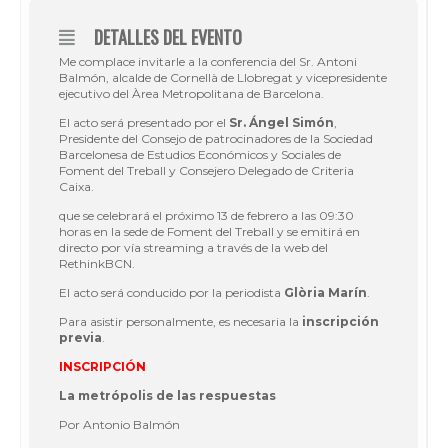
DETALLES DEL EVENTO
Me complace invitarle a la conferencia del Sr. Antoni
Balmón, alcalde de Cornellà de Llobregat y vicepresidente
ejecutivo del Àrea Metropolitana de Barcelona.
El acto será presentado por el
Sr. Ángel Simón
,
Presidente del Consejo de patrocinadores de la Sociedad
Barcelonesa de Estudios Económicos y Sociales de
Foment del Treball y Consejero Delegado de Criteria
Caixa.
que se celebrará el próximo 13 de febrero a las 09:30
horas en la sede de Foment del Treball y se emitirá en
directo por vía streaming a través de la web del
RethinkBCN.
El acto será conducido por la periodista
Glòria Marín
.
Para asistir personalmente, es necesaria la
inscripción
previa
.
INSCRIPCIÓN
La metrópolis de las respuestas
Por Antonio Balmón