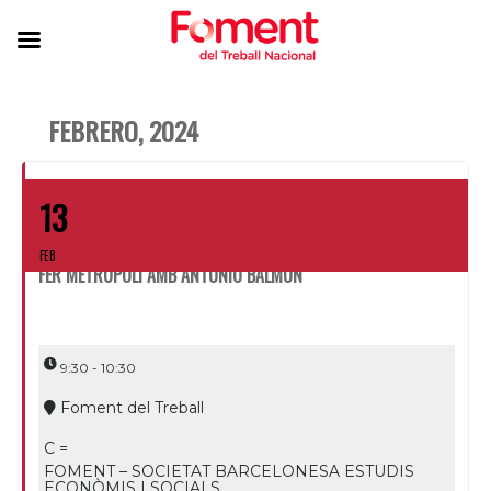
FEBRERO, 2024
13
FEB
FER METRÒPOLI AMB ANTONIO BALMÓN
9:30 - 10:30
Foment del Treball
C =
FOMENT – SOCIETAT BARCELONESA ESTUDIS
ECONÒMIS I SOCIALS