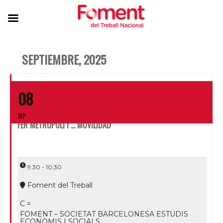
SEPTIEMBRE, 2025
08
SEP
FER METRÒPOLI I … MOVILIDAD
9:30 - 10:30
Foment del Treball
C =
FOMENT – SOCIETAT BARCELONESA ESTUDIS
ECONÒMIS I SOCIALS