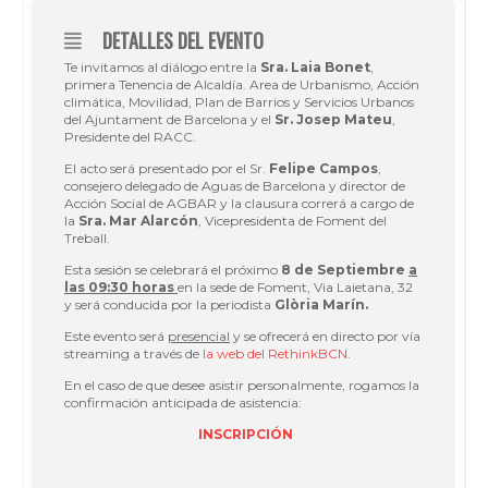
DETALLES DEL EVENTO
Te invitamos al diálogo entre la
Sra. Laia Bonet
,
primera Tenencia de Alcaldía. Area de Urbanismo, Acción
climática, Movilidad, Plan de Barrios y Servicios Urbanos
del Ajuntament de Barcelona y el
Sr. Josep Mateu
,
Presidente del RACC.
El acto será presentado por el Sr.
Felipe Campos
,
consejero delegado de Aguas de Barcelona y director de
Acción Social de AGBAR y la clausura correrá a cargo de
la
Sra. Mar Alarcón
, Vicepresidenta de Foment del
Treball.
Esta sesión se celebrará el próximo
8 de Septiembre
a
las 09:30 horas
en la sede de Foment, Via Laietana, 32
y será conducida por la periodista
Glòria Marín.
Este evento será
presencial
y se ofrecerá en directo por vía
streaming a través de
la web del RethinkBCN
.
En el caso de que desee asistir personalmente, rogamos la
confirmación anticipada de asistencia:
INSCRIPCIÓN