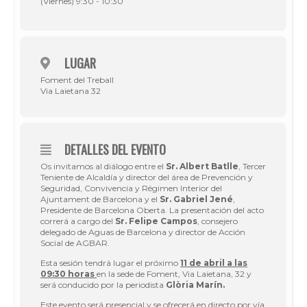
(Viernes) 9:30 - 10:30
LUGAR
Foment del Treball
Via Laietana 32
DETALLES DEL EVENTO
Os invitamos al diálogo entre el
Sr. Albert Batlle
, Tercer
Teniente de Alcaldía y director del área de Prevención y
Seguridad, Convivencia y Régimen Interior del
Ajuntament de Barcelona y el
Sr. Gabriel Jené
,
Presidente de Barcelona Oberta. La presentación del acto
correrá a cargo del
Sr. Felipe Campos
, consejero
delegado de Aguas de Barcelona y director de Acción
Social de AGBAR.
Esta sesión tendrá lugar el próximo
11 de abril a las
09:30 horas
en la sede de Foment, Via Laietana, 32 y
será conducido por la periodista
Glòria Marín.
Este evento será
presencial
y se ofrecerá en directo por vía