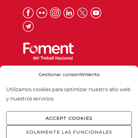
Via Laietana 32, 08003 Barcelona
Gestionar consentimiento
Tel. 93 484 12 00
foment@foment.com
Utilizamos cookies para optimizar nuestro sitio web
y nuestros servicios.
ACCEPT COOKIES
© 2026 - Foment del Treball Nacional
Nosotros
/
Asociados
/
Comisiones
/
SOLAMENTE LAS FUNCIONALES
Actualidad
/
Servicios
/
Aviso legal
/
Política