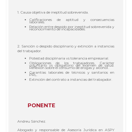
1. Causa objetiva de ineptitud sobrevenida.
Calificaciones de aptitud y consecuencias
laborales.
Relación entre despido por ineptitud sobrevenida y
reconocimiento de incapacidades.
2. Sanción o despido disciplinario y extinción a instancias
del trabajador.
Potestad disciplinaria vs tolerancia empresarial.
Obligaciones de los trabajadores. Carácter
voluntario vs obligatorio del examen de salud.
Reflexión sobre el consumo de drogas y alcohol.
Garantías laborales de técnicos y sanitarios en
PRL.
Extinción del contrato a instancias del trabajador.
PONENTE
Andreu Sánchez.
Abogado y responsable de Asesoría Jurídica en ASPY