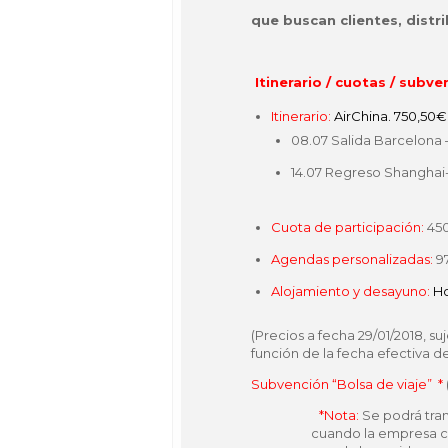
que buscan clientes, distr
Itinerario / cuotas / subve
Itinerario:
AirChina. 750,50€
08.07 Salida Barcelona 
14.07 Regreso Shanghai
Cuota de participación:
450
Agendas personalizadas:
97
Alojamiento y desayuno:
Ho
(Precios a fecha 29/01/2018, s
función de la fecha efectiva de
Subvención “Bolsa de viaje” *
*Nota:
Se podrá tram
cuando la empresa c