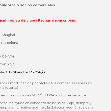
ibuidores o socios comerciales
nción bolsa de viaje / Fechas de inscripción
.
– Shaghai
- Barcelona
 € (+IVA)
5 € (+IVA)
tel City Shanghai 4* – 75€/nit
ujetos a modificación por parte de la compañias aereas en
 la reserva)
(según condiciones ACCIÓ): 1.190€ aproximadamente.
itar una ayuda en concepto de bolsa de viaje, siempre y
umpla la normativa vigente y la dotación económica de la