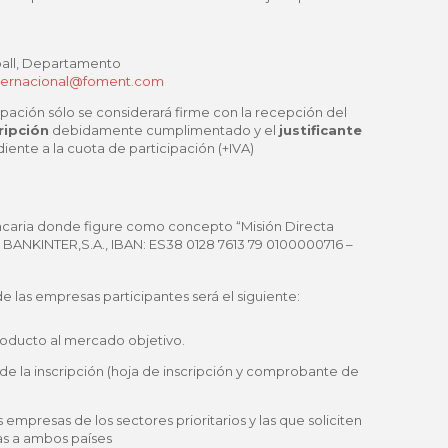
all, Departamento
ternacional@foment.com
cipación sólo se considerará firme con la recepción del
ripción
debidamente cumplimentado y el
justificante
ente a la cuota de participación (+IVA)
ncaria donde figure como concepto “Misión Directa
 BANKINTER,S.A., IBAN: ES38 0128 7613 79 0100000716 –
e las empresas participantes será el siguiente:
roducto al mercado objetivo.
 de la inscripción (hoja de inscripción y comprobante de
s empresas de los sectores prioritarios y las que soliciten
as a ambos países