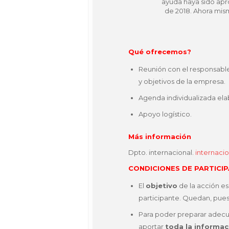
ayuda haya sido apr
de 2018. Ahora mis
Qué ofrecemos?
Reunión con el responsable 
y objetivos de la empresa.
Agenda individualizada el
Apoyo logístico.
Más información
Dpto. internacional.
internac
CONDICIONES DE PARTICI
El
objetivo
de la acción es
participante. Quedan, pues
Para poder preparar adec
aportar
toda la informac