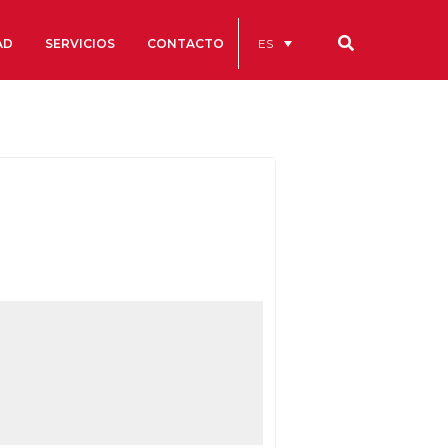
ES
AD
SERVICIOS
CONTACTO
Nuestros códigos
Cuentas Anuales
Código Ético y de Buen Gobierno
Estatutos
cs
Portal de la Transparencia
studios
s