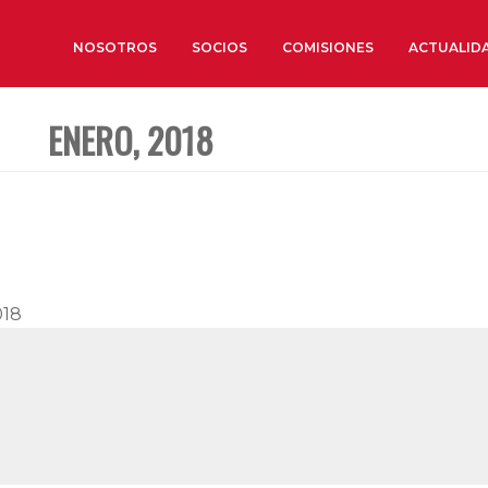
NOSOTROS
SOCIOS
COMISIONES
ACTUALID
ENERO, 2018
Sobre nosotros
Órganos de Gobierno
Órganos Consultivos
Estructura Ejecutiva
Institut d’Estudis Estratègi
018
Organizaciones sectoriales
Sociedad Barcelonesa de E
Económicos y Sociales
Organizaciones territoriale
Conoce más