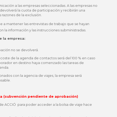
icación a las empresas seleccionadas. A las empresas no
devolverá la cuota de participación y recibirán una
 razones de la exclusión.
a mantener las entrevistas de trabajo que se hayan
la información y las instrucciones subministradas.
e la empresa:
pación no se devolverá.
l coste de la agenda de contactos será del 100 % en caso
borador en destino haya comenzado las tareas de
genda.
onados con la agencia de viajes, la empresa será
sable.
a (subvención pendiente de aprobación)
de ACCIÓ para poder acceder a la bolsa de viaje hace