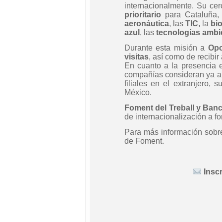
internacionalmente. Su cer
prioritario
para Cataluña,
aeronáutica
, las
TIC
, la
bi
azul
, las
tecnologías ambi
Durante esta misión a
Opo
visitas
, así como de recibi
En cuanto a la presencia 
compañías consideran ya a
filiales en el extranjero,
México.
Foment del Treball y Ban
de internacionalización a fo
Para más información sobre
de Foment.
Insc