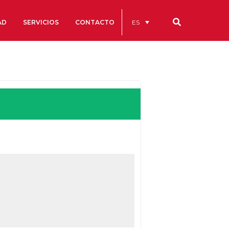
ES
AD
SERVICIOS
CONTACTO
Nuestros códigos
Cuentas Anuales
Código Ético y de Buen Gobierno
Estatutos
cs
Portal de la Transparencia
studios
s