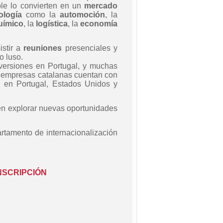
ble lo convierten en un
mercado
ología
como la
automoción
, la
uímico
, la
logística
, la
economía
istir a
reuniones
presenciales y
o luso.
versiones en Portugal, y muchas
 empresas catalanas cuentan con
ón en Portugal, Estados Unidos y
en explorar nuevas oportunidades
artamento de internacionalización
NSCRIPCIÓN