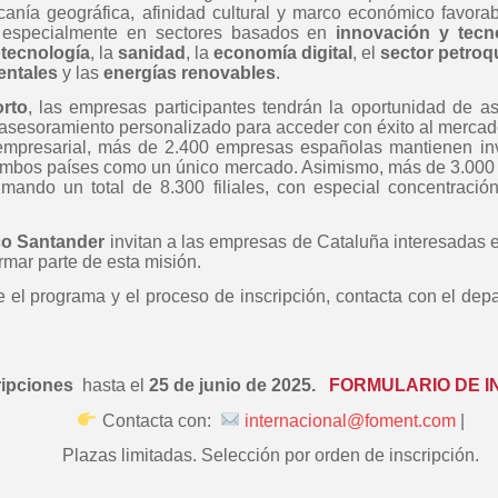
canía geográfica, afinidad cultural y marco económico favora
 especialmente en sectores basados en
innovación y tecn
otecnología
, la
sanidad
, la
economía digital
, el
sector petroq
entales
y las
energías renovables
.
rto
, las empresas participantes tendrán la oportunidad de as
r asesoramiento personalizado para acceder con éxito al mercad
empresarial, más de 2.400 empresas españolas mantienen in
mbos países como un único mercado. Asimismo, más de 3.000
 sumando un total de 8.300 filiales, con especial concentraci
co Santander
invitan a las empresas de Cataluña interesadas 
rmar parte de esta misión.
 el programa y el proceso de inscripción, contacta con el dep
ripciones
hasta el
25 de junio de 2025.
FORMULARIO DE I
Contacta con:
internacional@foment.com
|
Plazas limitadas. Selección por orden de inscripción.