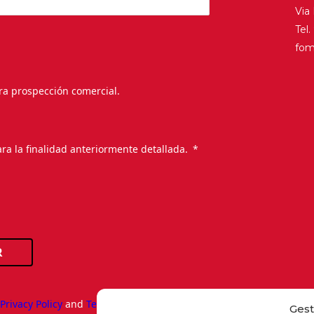
Via
Tel
fo
ra prospección comercial.
.
ra la finalidad anteriormente detallada.
R
e
Privacy Policy
and
Terms of Service
apply.
Gest