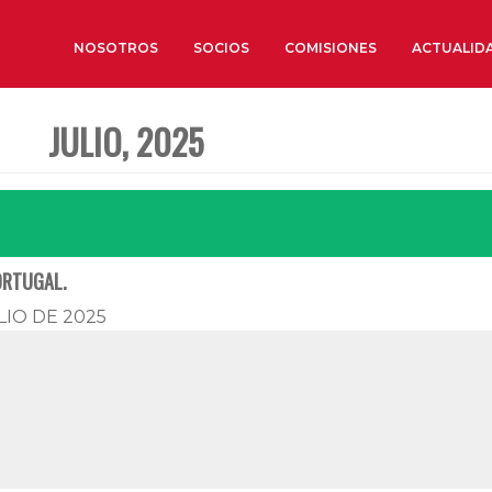
NOSOTROS
SOCIOS
COMISIONES
ACTUALID
JULIO, 2025
Sobre nosotros
Órganos de Gobierno
Órganos Consultivos
Estructura Ejecutiva
ORTUGAL.
Institut d’Estudis Estratègi
LIO DE 2025
Organizaciones sectoriales
Sociedad Barcelonesa de E
Económicos y Sociales
Organizaciones territoriale
Conoce más