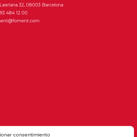
 Laietana 32, 08003 Barcelona
. 93 484 12 00
ment@foment.com
ionar consentimiento