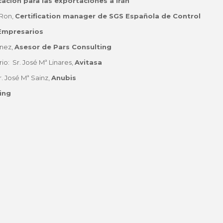
icación para las exportaciones a Irán
 Ron,
Certification
manager de SGS Española de Control
 Empresarios
ínez,
Asesor de Pars Consulting
o: Sr. José Mª Linares,
Avitasa
. José Mª Sainz,
Anubis
king