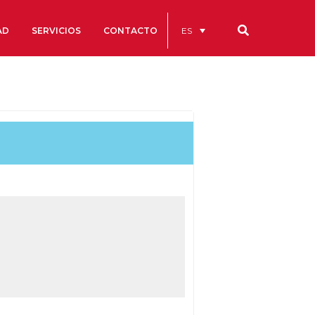
ES
AD
SERVICIOS
CONTACTO
Nuestros códigos
Cuentas Anuales
Código Ético y de Buen Gobierno
Estatutos
cs
Portal de la Transparencia
studios
s