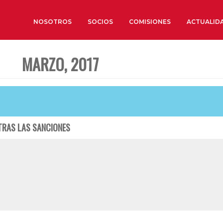
NOSOTROS
SOCIOS
COMISIONES
ACTUALID
MARZO, 2017
Sobre nosotros
Órganos de Gobierno
Órganos Consultivos
Estructura Ejecutiva
TRAS LAS SANCIONES
Institut d’Estudis Estratègi
Organizaciones sectoriales
Sociedad Barcelonesa de E
Económicos y Sociales
Organizaciones territoriale
Conoce más