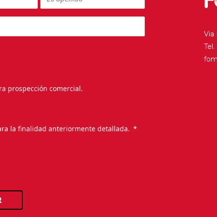
Via
Tel
fo
ra prospección comercial.
.
ra la finalidad anteriormente detallada.
R