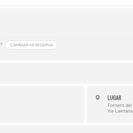
Historia
Galería de Presidentes
Biblioteca Archivo
Sede Social
o?
CAMBIAR MI RESERVA
LUGAR
Foment del 
Via Laietana