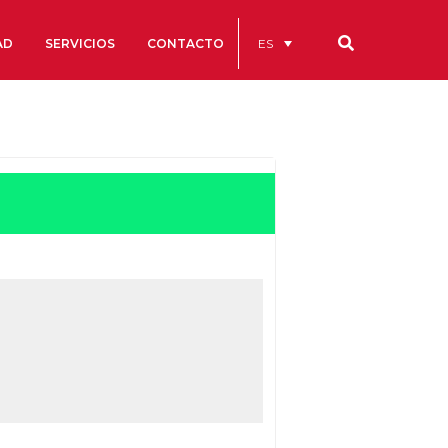
ES
AD
SERVICIOS
CONTACTO
Nuestros códigos
Cuentas Anuales
Código Ético y de Buen Gobierno
Estatutos
cs
Portal de la Transparencia
studios
s