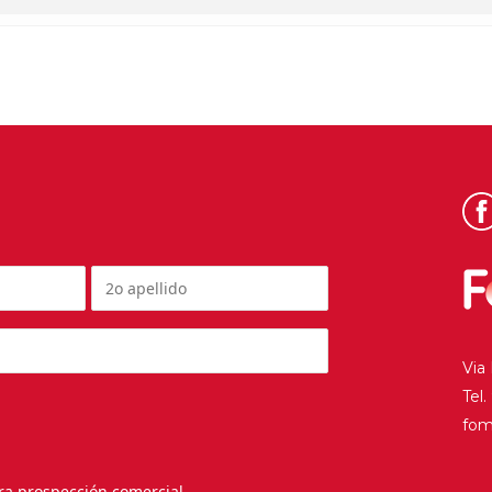
Via
Tel
fo
ra prospección comercial.