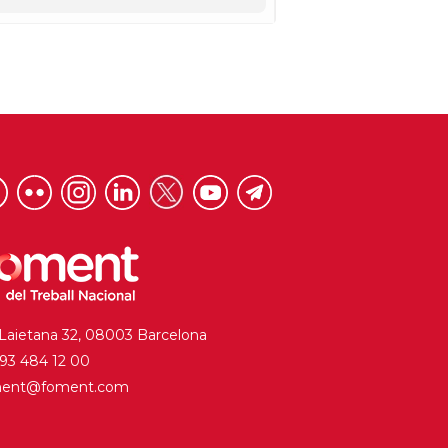
 Laietana 32, 08003 Barcelona
. 93 484 12 00
ment@foment.com