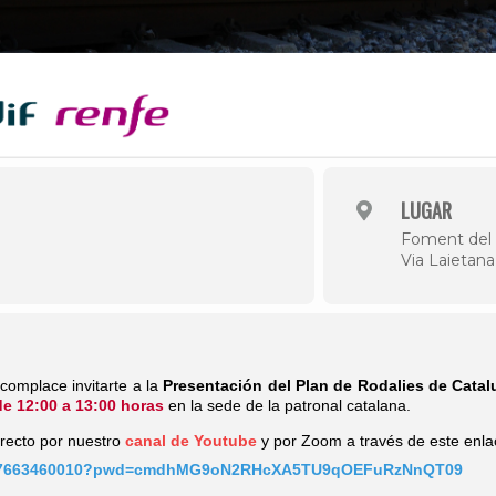
LUGAR
Foment del 
Via Laietana
complace invitarte a la
Presentación del Plan de Rodalies de Catal
de 12:00 a 13:00 horas
en la sede de la patronal catalana.
irecto por nuestro
canal de Youtube
y por Zoom a través de este enla
/j/87663460010?pwd=cmdhMG9oN2RHcXA5TU9qOEFuRzNnQT09