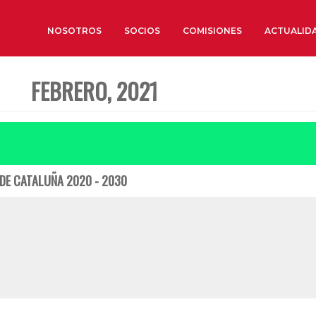
NOSOTROS
SOCIOS
COMISIONES
ACTUALID
FEBRERO, 2021
Sobre nosotros
Órganos de Gobierno
Órganos Consultivos
Estructura Ejecutiva
 DE CATALUÑA 2020 - 2030
Institut d’Estudis Estratègi
Organizaciones sectoriales
Sociedad Barcelonesa de E
Económicos y Sociales
Organizaciones territoriale
Conoce más