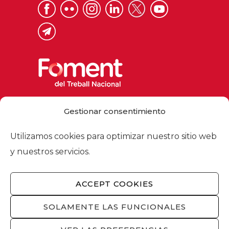
Via Laietana 32, 08003 Barcelona
Gestionar consentimiento
Tel. 93 484 12 00
foment@foment.com
Utilizamos cookies para optimizar nuestro sitio web
y nuestros servicios.
ACCEPT COOKIES
© 2026 - Foment del Treball Nacional
Nosotros
/
Asociados
/
Comisiones
/
SOLAMENTE LAS FUNCIONALES
Actualidad
/
Servicios
/
Aviso legal
/
Política
de privacidad
/
Política de cookies
/