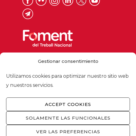
Via Laietana 32, 08003 Barcelona
Gestionar consentimiento
Tel. 93 484 12 00
foment@foment.com
Utilizamos cookies para optimizar nuestro sitio web
y nuestros servicios.
ACCEPT COOKIES
© 2026 - Foment del Treball Nacional
Nosotros
/
Asociados
/
Comisiones
/
SOLAMENTE LAS FUNCIONALES
Actualidad
/
Servicios
/
Aviso legal
/
Política
de privacidad
/
Política de cookies
/
VER LAS PREFERENCIAS