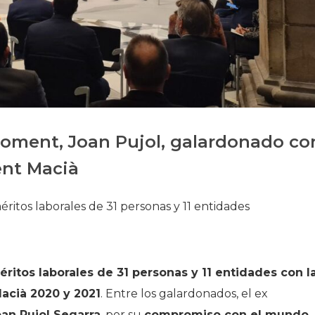
Historia
Galería de Presidentes
Biblioteca Archivo
Sede Social
 Foment, Joan Pujol, galardonado co
ent Macià
ritos laborales de 31 personas y 11 entidades
ritos laborales de 31 personas y 11 entidades con l
Macià 2020 y 2021
. Entre los galardonados, el ex
an Pujol Segarra
, por su
compromiso con el mundo