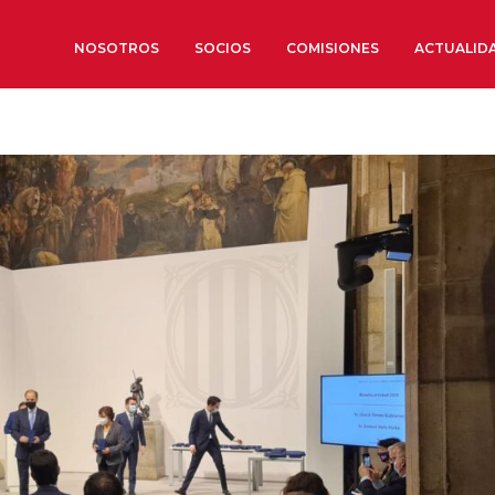
NOSOTROS
SOCIOS
COMISIONES
ACTUALID
Sobre nosotros
Órganos de Gobierno
Órganos Consultivos
Estructura Ejecutiva
Institut d’Estudis Estratègi
Organizaciones sectoriales
Sociedad Barcelonesa de E
Económicos y Sociales
Organizaciones territoriale
Conoce más