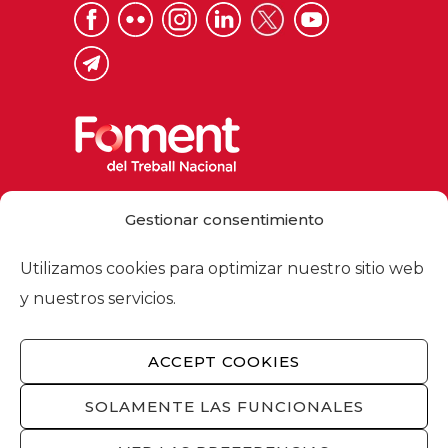
Via Laietana 32, 08003 Barcelona
Gestionar consentimiento
Tel. 93 484 12 00
foment@foment.com
Utilizamos cookies para optimizar nuestro sitio web
y nuestros servicios.
ACCEPT COOKIES
© 2026 - Foment del Treball Nacional
Nosotros
/
Asociados
/
Comisiones
/
SOLAMENTE LAS FUNCIONALES
Actualidad
/
Servicios
/
Aviso legal
/
Política
de privacidad
/
Política de cookies
/