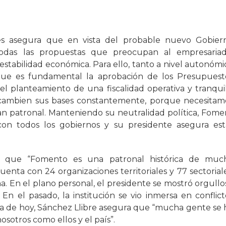
nes asegura que en vista del probable nuevo Gobier
 todas las propuestas que preocupan al empresariad
 estabilidad económica. Para ello, tanto a nivel autonómi
 que es fundamental la aprobación de los Presupuest
l planteamiento de una fiscalidad operativa y tranquil
 cambien sus bases constantemente, porque necesitam
gran patronal. Manteniendo su neutralidad política, Fome
con todos los gobiernos y su presidente asegura est
yó que “Fomento es una patronal histórica de muc
uenta con 24 organizaciones territoriales y 77 sectoriale
. En el plano personal, el presidente se mostró orgullo
n el pasado, la institución se vio inmersa en conflict
día de hoy, Sánchez Llibre asegura que “mucha gente se 
sotros como ellos y el país”.