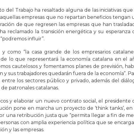
 del Trabajo ha resaltado alguna de las iniciativas que 
e aquellas empresas que no repartan beneficios tengan 
piración de que regresen las empresas que han traslada
ha reclamado la transición energética y su esperanza 
 “podremos influir”.
y como “la casa grande de los empresarios catalanes
de lo que representará la economía catalana en el a
somos cautelosos y fomentamos planes de previsión, hab
n y sus trabajadores quedarán fuera de la economía”. Pa
a entre los sectores público y privado, además del diálo
o de patronales catalanas.
s y elaborar un nuevo contrato social, el presidente 
ción pone en marcha un proyecto de ‘think tanks’, en 
or una retribución justa que “permita llegar a fin de mes
rsonas con amplia experiencia política que se encarga
ción y las empresas.