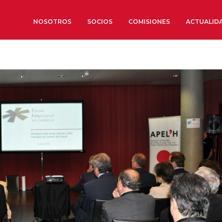
NOSOTROS
SOCIOS
COMISIONES
ACTUALID
Sobre nosotros
Órganos de Gobierno
Órganos Consultivos
Estructura Ejecutiva
Institut d’Estudis Estratègi
Organizaciones sectoriales
Sociedad Barcelonesa de E
Económicos y Sociales
Organizaciones territoriale
Conoce más