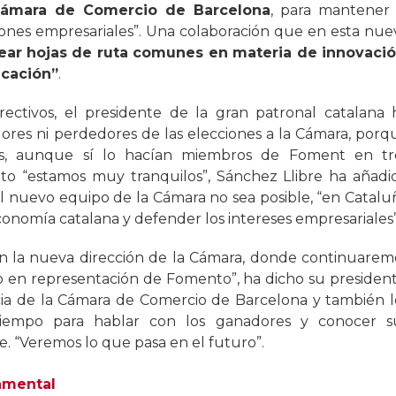
ámara de Comercio de Barcelona
, para mantener 
ciones empresariales”. Una colaboración que en esta nue
ear hojas de ruta comunes en materia de innovació
ucación”
.
ectivos, el presidente de la gran patronal catalana 
res ni perdedores de las elecciones a la Cámara, porq
s, aunque sí lo hacían miembros de Foment en tr
to “estamos muy tranquilos”, Sánchez Llibre ha añadi
l nuevo equipo de la Cámara no sea posible, “en Catalu
nomía catalana y defender los intereses empresariales”
n la nueva dirección de la Cámara, donde continuarem
o en representación de Fomento”, ha dicho su president
ncia de la Cámara de Comercio de Barcelona y también l
 tiempo para hablar con los ganadores y conocer s
. “Veremos lo que pasa en el futuro”.
amental