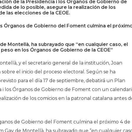
vación de la Presidencia i los Órganos de Gobierno de
ida de lo posible, asegure la realización de los
Historia
de las elecciones de la CEOE.
Galería de Presidentes
los Órganos de Gobierno del Foment culmina el próxim
Biblioteca Archivo
Sede Social
de Montellà, ha subrayado que “en cualquier caso, el
 peso en los Órganos de Gobierno de la CEOE”
ellà, y el secretario general de la institución, Joan
 sobre el inicio del proceso electoral. Según se ha
revisto para el día 17 de septiembre, debatirá un Plan
cia i los Órganos de Gobierno de Foment con un calendar
ealización de los comicios en la patronal catalana antes d
Órganos de Gobierno del Foment culmina el próximo 4 de
m Gay de Montellà, ha subrayado que “en cualquier caso