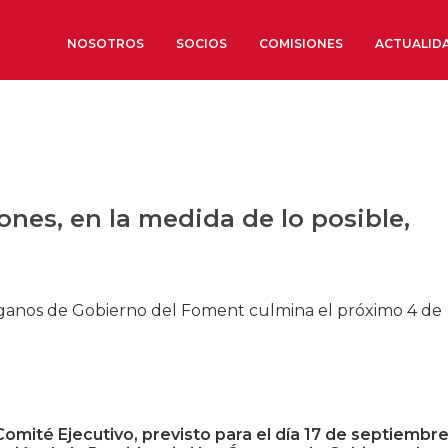
NOSOTROS
SOCIOS
COMISIONES
ACTUALID
Sobre nosotros
Órganos de Gobierno
Órganos Consultivos
ones, en la medida de lo posible,
Estructura Ejecutiva
Institut d’Estudis Estratègi
Organizaciones sectoriales
Órganos de Gobierno del Foment culmina el próximo 4 de
Sociedad Barcelonesa de E
Económicos y Sociales
Organizaciones territoriale
Conoce más
omité Ejecutivo, previsto para el día 17 de septiembre