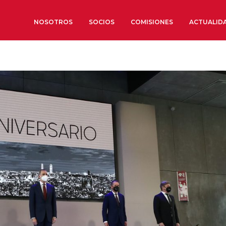
NOSOTROS
SOCIOS
COMISIONES
ACTUALID
Sobre nosotros
Órganos de Gobierno
Órganos Consultivos
Estructura Ejecutiva
Institut d’Estudis Estratègi
Organizaciones sectoriales
Sociedad Barcelonesa de E
Económicos y Sociales
Organizaciones territoriale
Conoce más