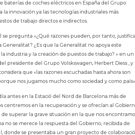
e baterías de coches eléctricos en España del Grupo
 la innovación ya las tecnologías industriales más
tos de trabajo directos e indirectos.
l se pregunta «¿Qué razones pueden, por tanto, justific
a Generalitat? ¿Es que la Generalitat no apoya este
a industria y la creación de puestos de trabajo? » en un
el presidente del Grupo Volskswagen, Herbert Diess , y
 considera que «las razones escuchadas hasta ahora son
, porque nos jugamos mucho como sociedad y como país»
a antes en la Estació del Nord de Barcelona más de
os centremos en la recuperación y se ofrecían al Gobier
n de superar la grave situación en la que nos encontramo
na no se merece la respuesta del Gobierno, recibida de
ll, donde se presentaba un gran proyecto de colaboraci