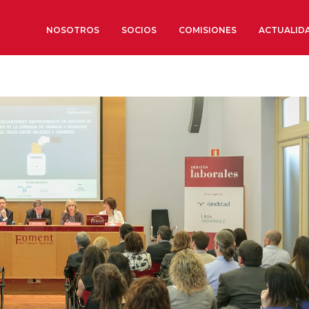
NOSOTROS
SOCIOS
COMISIONES
ACTUALID
Sobre nosotros
Órganos de Gobierno
Órganos Consultivos
Estructura Ejecutiva
Institut d’Estudis Estratègi
Organizaciones sectoriales
Sociedad Barcelonesa de E
Económicos y Sociales
Organizaciones territoriale
Conoce más