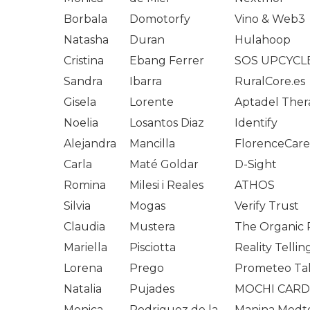
Borbala
Domotorfy
Vino & Web3
Natasha
Duran
Hulahoop
Cristina
Ebang Ferrer
SOS UPCYCL
Sandra
Ibarra
RuralCore.es
Gisela
Lorente
Aptadel Ther
Noelia
Losantos Diaz
Identify
Alejandra
Mancilla
FlorenceCare
Carla
Maté Goldar
D-Sight
Romina
Milesi i Reales
ATHOS
Silvia
Mogas
Verify Trust
Claudia
Mustera
The Organic 
Mariella
Pisciotta
Reality Tellin
Lorena
Prego
Prometeo Ta
Natalia
Pujades
MOCHI CARD
Monica
Rodriguez de la
Manina Medt