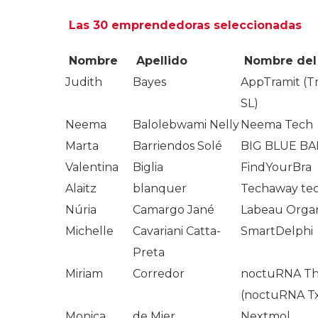
Las 30 emprendedoras seleccionadas
Nombre
Apellido
Nombre del
Judith
Bayes
AppTramit (T
SL)
Neema
Balolebwami Nelly
Neema Tech
Marta
Barriendos Solé
BIG BLUE B
Valentina
Biglia
FindYourBra
Alaitz
blanquer
Techaway tec
Núria
Camargo Jané
Labeau Orga
Michelle
Cavariani Catta-
SmartDelphi
Preta
Miriam
Corredor
noctuRNA Th
(noctuRNA T
Monica
de Mier
Nextmol