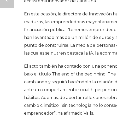
ecosistema innovador de Cataluña”.
En esta ocasión, la directora de Innovación 
maduros, las emprendedoras mayoritariament
financiación pública: “tenemos emprendedora
han levantado más de un millón de euros y a
punto de construirse. La media de personas 
las cuales se nutren destaca la IA, la ecommer
El acto también ha contado con una ponencia
bajo el título
The end of the beginning: The 
cambiando y seguirá haciéndolo la relación de
ante un comportamiento social híperpersonal
hábitos. Además, de aportar reflexiones so
cambio climático: “sin tecnología no lo con
emprendedor”, ha afirmado Valls.