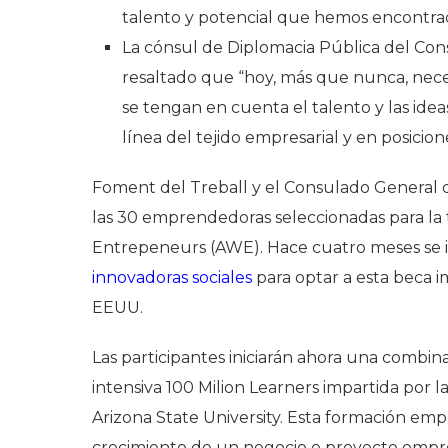
talento y potencial que hemos encontrad
La cónsul de Diplomacia Pública del Con
resaltado que “hoy, más que nunca, nece
se tengan en cuenta el talento y las ide
línea del tejido empresarial y en posicion
Foment del Treball y el Consulado General 
las 30 emprendedoras seleccionadas para la
Entrepeneurs (AWE). Hace cuatro meses se i
innovadoras sociales
para optar a esta beca i
EEUU.
Las participantes iniciarán ahora una combina
intensiva 100 Milion Learners impartida por 
Arizona State University. Esta formación empr
crecimiento de un negocio o proyecto empre