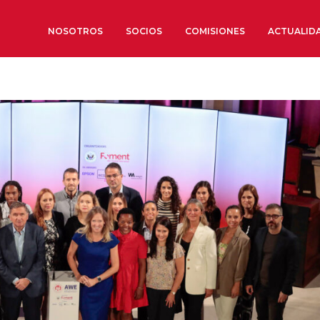
NOSOTROS
SOCIOS
COMISIONES
ACTUALID
Sobre nosotros
Órganos de Gobierno
Órganos Consultivos
Estructura Ejecutiva
Institut d’Estudis Estratègi
Organizaciones sectoriales
Sociedad Barcelonesa de E
Económicos y Sociales
Organizaciones territoriale
Conoce más