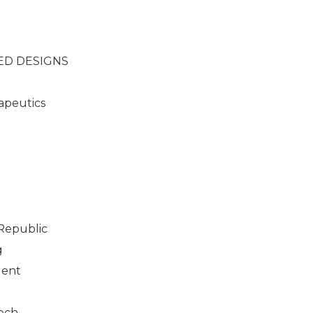
ED DESIGNS
apeutics
Republic
g
lent
ech