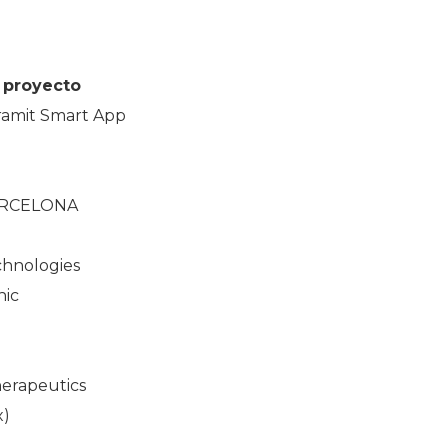
 proyecto
ramit Smart App
ARCELONA
hnologies
nic
erapeutics
x)