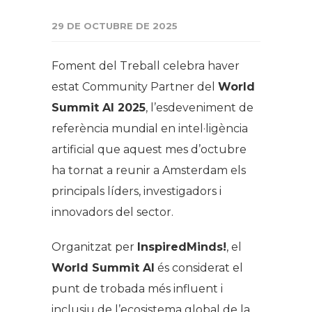
29 DE OCTUBRE DE 2025
Foment del Treball celebra haver
estat
Community Partner
del
World
Summit AI 2025
, l’esdeveniment de
referència mundial en intel·ligència
artificial que aquest mes d’octubre
ha tornat a reunir a Amsterdam els
principals líders, investigadors i
innovadors del sector.
Organitzat per
InspiredMinds!
, el
World Summit AI
és considerat el
punt de trobada més influent i
inclusiu de l’ecosistema global de la