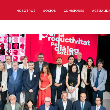
NOSOTROS
SOCIOS
COMISIONES
ACTUALID
Sobre nosotros
Órganos de Gobierno
Órganos Consultivos
Estructura Ejecutiva
Institut d’Estudis Estratègi
Organizaciones sectoriales
Sociedad Barcelonesa de E
Económicos y Sociales
Organizaciones territoriale
Conoce más