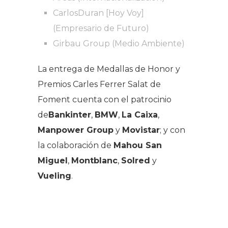
CarlosDuran [Hoy Voy]
(Empresario de Futuro)
Girbau Group (Medio Ambiente)
La entrega de Medallas de Honor y
Premios Carles Ferrer Salat de
Foment cuenta con el patrocinio
de
Bankinter
,
BMW
,
La Caixa
,
Manpower Group
y
Movistar
; y con
la colaboración de
Mahou San
Miguel
,
Montblanc
,
Solred
y
Vueling
.