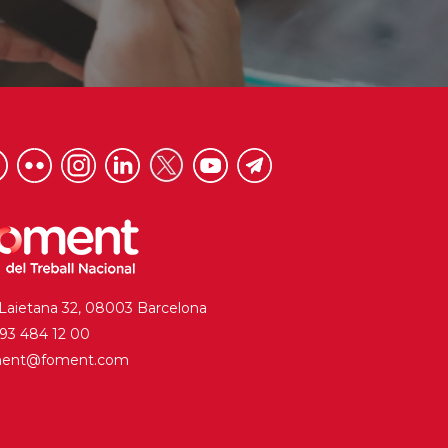
 Laietana 32, 08003 Barcelona
. 93 484 12 00
ment@foment.com