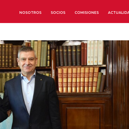
NOSOTROS
SOCIOS
COMISIONES
ACTUALID
Sobre nosotros
Órganos de Gobierno
Órganos Consultivos
Estructura Ejecutiva
Institut d’Estudis Estratègi
Organizaciones sectoriales
Sociedad Barcelonesa de E
Económicos y Sociales
Organizaciones territoriale
Conoce más