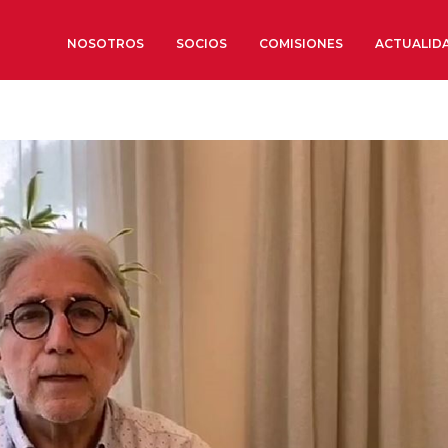
NOSOTROS
SOCIOS
COMISIONES
ACTUALID
Sobre nosotros
Órganos de Gobierno
Órganos Consultivos
Estructura Ejecutiva
Institut d’Estudis Estratègi
Organizaciones sectoriales
Sociedad Barcelonesa de E
Económicos y Sociales
Organizaciones territoriale
Conoce más