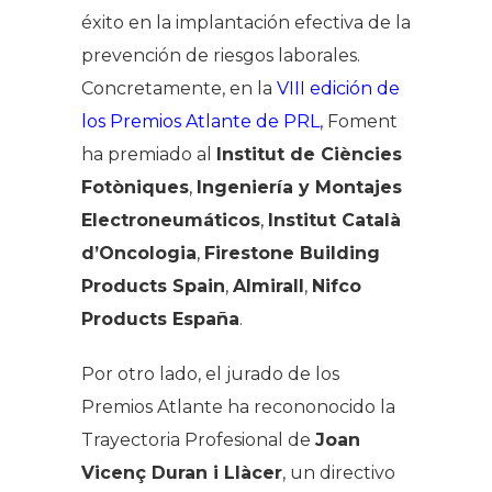
éxito
en la implantación efectiva de la
prevención de riesgos laborales
.
Concretamente,
en la
VIII edición de
los Premios Atlante de PRL
, Foment
ha premiado al
Institut de Ciències
Fotòniques
,
Ingeniería y Montajes
Electroneumáticos
,
Institut Català
d’Oncologia
,
Firestone Building
Products Spain
,
Almirall
,
Nifco
Products España
.
Por otro lado, el jurado de los
Premios Atlante ha recononocido la
Trayectoria Profesional de
Joan
Vicenç Duran i Llàcer
, un directivo