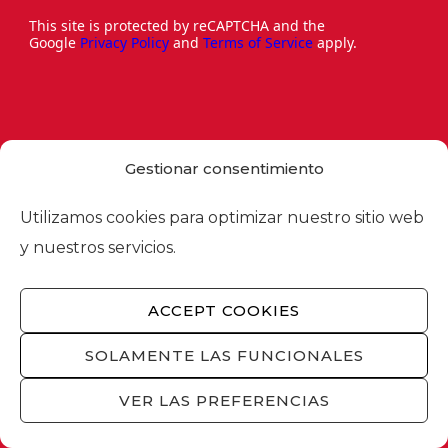
This site is protected by reCAPTCHA and the
Google
Privacy Policy
and
Terms of Service
apply.
Gestionar consentimiento
Utilizamos cookies para optimizar nuestro sitio web
y nuestros servicios.
ACCEPT COOKIES
Via Laietana 32, 08003 Barcelona
SOLAMENTE LAS FUNCIONALES
Tel. 93 484 12 00
VER LAS PREFERENCIAS
foment@foment.com