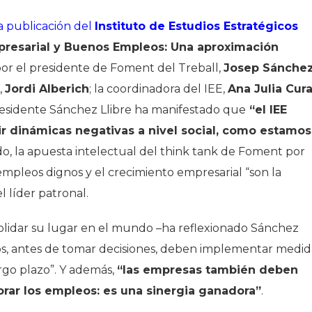
a publicación del
Instituto de Estudios Estratégicos
resarial y Buenos Empleos: Una aproximación
 por el presidente de Foment del Treball,
Josep Sánche
,
Jordi Alberich
; la coordinadora del IEE,
Ana Julia Cur
presidente Sánchez Llibre ha manifestado que
“el IEE
r dinámicas negativas a nivel social, como estamos
ido, la apuesta intelectual del think tank de Foment por
pleos dignos y el crecimiento empresarial “son la
 líder patronal.
idar su lugar en el mundo –ha reflexionado Sánchez
s, antes de tomar decisiones, deben implementar medid
rgo plazo”. Y además,
“las empresas también deben
orar los empleos: es una sinergia ganadora”
.