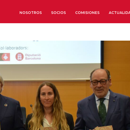
NOSOTROS
SOCIOS
COMISIONES
ACTUALID
Sobre nosotros
Órganos de Gobierno
Órganos Consultivos
Estructura Ejecutiva
Institut d’Estudis Estratègi
Organizaciones sectoriales
Sociedad Barcelonesa de E
Económicos y Sociales
Organizaciones territoriale
Conoce más