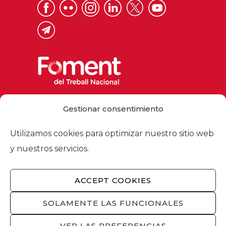
Via Laietana 32, 08003 Barcelona
Gestionar consentimiento
Tel. 93 484 12 00
foment@foment.com
Utilizamos cookies para optimizar nuestro sitio web
y nuestros servicios.
ACCEPT COOKIES
© 2026 - Foment del Treball Nacional
Nosotros
/
Asociados
/
Comisiones
/
SOLAMENTE LAS FUNCIONALES
Actualidad
/
Servicios
/
Aviso legal
/
Política
de privacidad
/
Política de cookies
/
VER LAS PREFERENCIAS