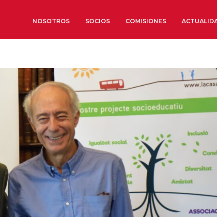
NOSOTROS
SOCIOS
COMISIONES
ACTUALID
Sobre nosotros
Órganos de Gobierno
Órganos Consultivos
Estructura Ejecutiva
Institut d’Estudis Estratègi
Organizaciones sectoriales
Sociedad Barcelonesa de E
Económicos y Sociales
Organizaciones territoriale
Conoce más