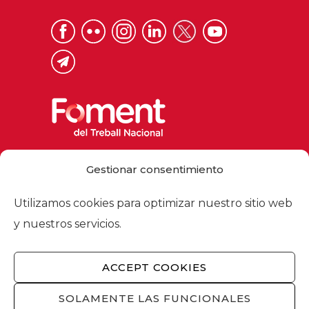
Via Laietana 32, 08003 Barcelona
Gestionar consentimiento
Tel. 93 484 12 00
foment@foment.com
Utilizamos cookies para optimizar nuestro sitio web
y nuestros servicios.
ACCEPT COOKIES
© 2026 - Foment del Treball Nacional
Nosotros
/
Asociados
/
Comisiones
/
SOLAMENTE LAS FUNCIONALES
Actualidad
/
Servicios
/
Aviso legal
/
Política