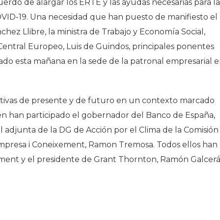
erdo de alargar los ERTE y las ayudas necesarias para la
 COVID-19. Una necesidad que han puesto de manifiesto el
hez Llibre, la ministra de Trabajo y Economía Social,
Central Europeo, Luis de Guindos, principales ponentes
rado esta mañana en la sede de la patronal empresarial 
tivas de presente y de futuro en un contexto marcado
n han participado el gobernador del Banco de España,
 adjunta de la DG de Acción por el Clima de la Comisión
d’Empresa i Coneixement, Ramon Tremosa. Todos ellos han
ment y el presidente de Grant Thornton, Ramón Galcerá