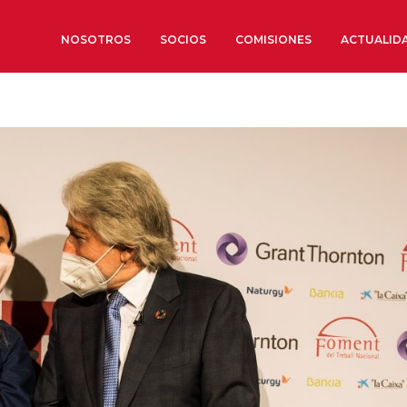
NOSOTROS
SOCIOS
COMISIONES
ACTUALID
Sobre nosotros
Órganos de Gobierno
Órganos Consultivos
Estructura Ejecutiva
Institut d’Estudis Estratègi
Organizaciones sectoriales
Sociedad Barcelonesa de E
Económicos y Sociales
Organizaciones territoriale
Conoce más