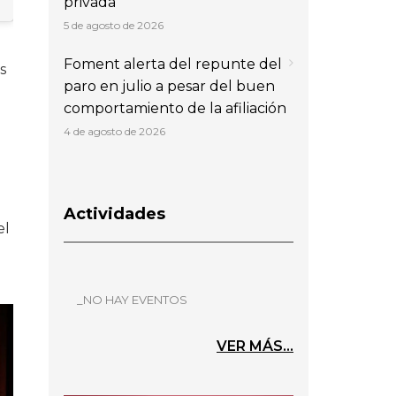
privada
5 de agosto de 2026
Foment alerta del repunte del
s
paro en julio a pesar del buen
comportamiento de la afiliación
4 de agosto de 2026
Actividades
el
_NO HAY EVENTOS
VER MÁS...