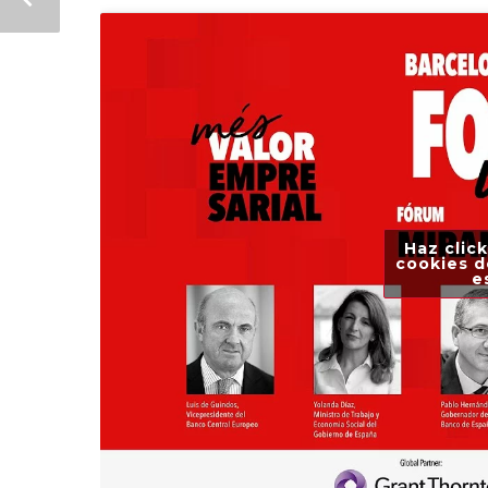
Haz click
cookies d
e